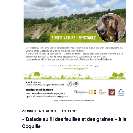
e
m
e
n
t
s
23 mai à 14 h 30 min
-
19 h 00 min
« Balade au fil des feuilles et des graines » à la
Coquille