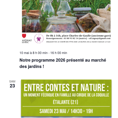
a
g
v
t
a
è
e
n
t
.
e
i
m
o
e
n
n
d
t
10 mai à 8 h 00 min
-
16 h 00 min
e
Notre programme 2026 présenté au marché
v
des jardins !
u
e
SAM
s
23
É
v
è
n