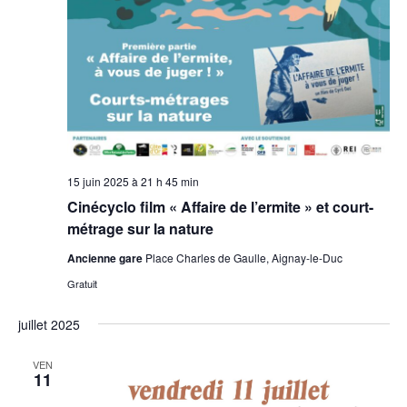
a
g
v
t
a
è
e
n
t
.
e
i
m
o
e
n
n
d
t
15 juin 2025 à 21 h 45 min
e
Cinécyclo film « Affaire de l’ermite » et court-
v
métrage sur la nature
u
Ancienne gare
Place Charles de Gaulle, Aignay-le-Duc
e
Gratuit
s
É
juillet 2025
v
VEN
è
11
n