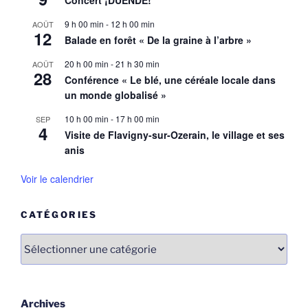
9 h 00 min
-
12 h 00 min
AOÛT
12
Balade en forêt « De la graine à l’arbre »
20 h 00 min
-
21 h 30 min
AOÛT
28
Conférence « Le blé, une céréale locale dans
un monde globalisé »
10 h 00 min
-
17 h 00 min
SEP
4
Visite de Flavigny-sur-Ozerain, le village et ses
anis
Voir le calendrier
CATÉGORIES
Catégories
Archives