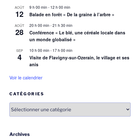
9 h 00 min
-
12 h 00 min
AOÛT
12
Balade en forêt « De la graine à l’arbre »
20 h 00 min
-
21 h 30 min
AOÛT
28
Conférence « Le blé, une céréale locale dans
un monde globalisé »
10 h 00 min
-
17 h 00 min
SEP
4
Visite de Flavigny-sur-Ozerain, le village et ses
anis
Voir le calendrier
CATÉGORIES
Catégories
Archives