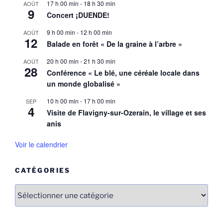
17 h 00 min
-
18 h 30 min
AOÛT
9
Concert ¡DUENDE!
9 h 00 min
-
12 h 00 min
AOÛT
12
Balade en forêt « De la graine à l’arbre »
20 h 00 min
-
21 h 30 min
AOÛT
28
Conférence « Le blé, une céréale locale dans
un monde globalisé »
10 h 00 min
-
17 h 00 min
SEP
4
Visite de Flavigny-sur-Ozerain, le village et ses
anis
Voir le calendrier
CATÉGORIES
Catégories