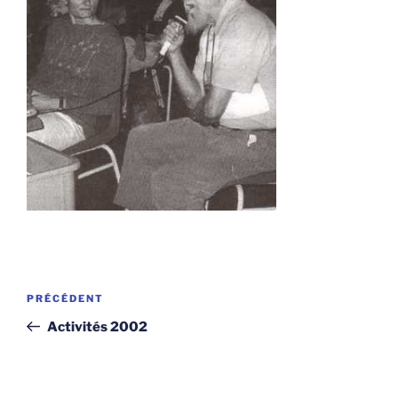
Navigation
Article
PRÉCÉDENT
de
précédent
Activités 2002
l’article