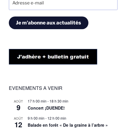
e-
mail
Je m'abonne aux actualités
EVENEMENTS A VENIR
17 h 00 min
-
18 h 30 min
AOÛT
9
Concert ¡DUENDE!
9 h 00 min
-
12 h 00 min
AOÛT
12
Balade en forêt « De la graine à l’arbre »