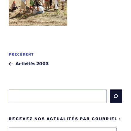
Navigation
Article
PRÉCÉDENT
de
précédent
Activités 2003
l’article
Rechercher
RECEVEZ NOS ACTUALITÉS PAR COURRIEL :
Adresse