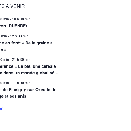
S A VENIR
00 min
-
18 h 30 min
ert ¡DUENDE!
0 min
-
12 h 00 min
e en forêt « De la graine à
re »
00 min
-
21 h 30 min
érence « Le blé, une céréale
le dans un monde globalisé »
00 min
-
17 h 00 min
e de Flavigny-sur-Ozerain, le
ge et ses anis
er