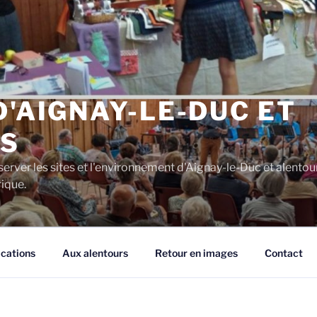
D'AIGNAY-LE-DUC ET
S
server les sites et l'environnement d'Aignay-le-Duc et alentou
rique.
ications
Aux alentours
Retour en images
Contact