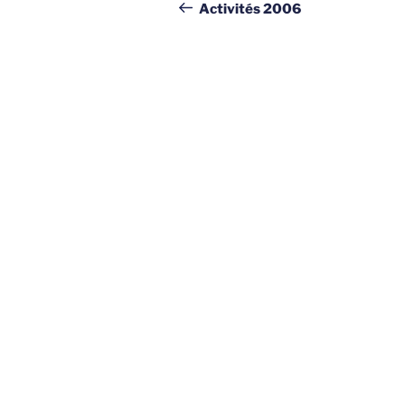
de
précédent
Activités 2006
l’article