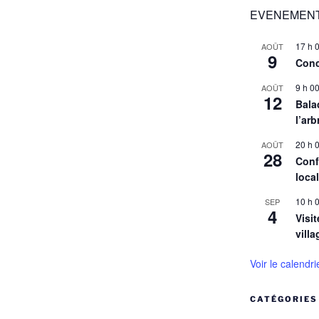
EVENEMENT
17 h 
AOÛT
9
Conc
9 h 0
AOÛT
12
Balad
l’arb
20 h 
AOÛT
28
Conf
loca
10 h 
SEP
4
Visit
villa
Voir le calendri
CATÉGORIES