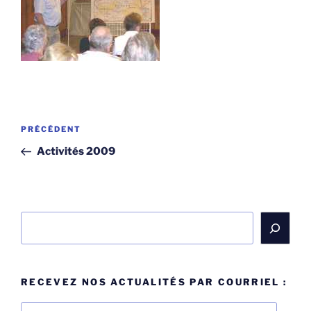
Navigation
Article
PRÉCÉDENT
de
précédent
Activités 2009
l’article
Rechercher
RECEVEZ NOS ACTUALITÉS PAR COURRIEL :
Adresse