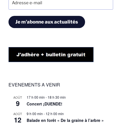
e-
mail
Je m'abonne aux actualités
EVENEMENTS A VENIR
17 h 00 min
-
18 h 30 min
AOÛT
9
Concert ¡DUENDE!
9 h 00 min
-
12 h 00 min
AOÛT
12
Balade en forêt « De la graine à l’arbre »