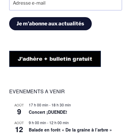
e-
mail
Je m'abonne aux actualités
EVENEMENTS A VENIR
17 h 00 min
-
18 h 30 min
AOÛT
9
Concert ¡DUENDE!
9 h 00 min
-
12 h 00 min
AOÛT
12
Balade en forêt « De la graine à l’arbre »