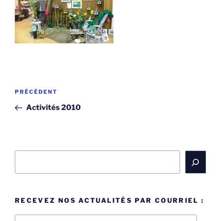
Navigation
Article
PRÉCÉDENT
de
précédent
Activités 2010
l’article
Rechercher
RECEVEZ NOS ACTUALITÉS PAR COURRIEL :
Adresse