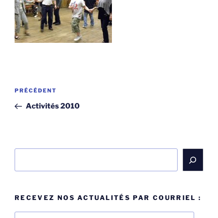
Navigation
Article
PRÉCÉDENT
de
précédent
Activités 2010
l’article
Rechercher
RECEVEZ NOS ACTUALITÉS PAR COURRIEL :
Adresse