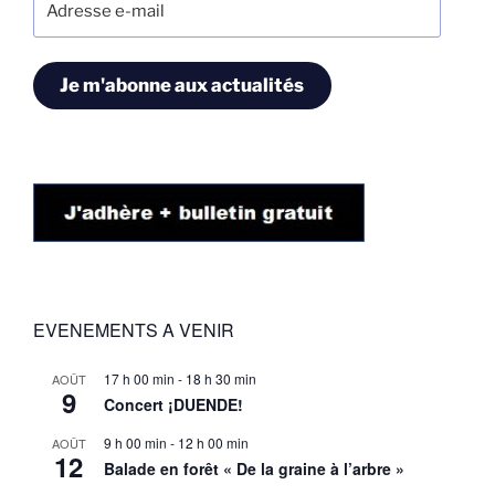
e-
mail
Je m'abonne aux actualités
EVENEMENTS A VENIR
17 h 00 min
-
18 h 30 min
AOÛT
9
Concert ¡DUENDE!
9 h 00 min
-
12 h 00 min
AOÛT
12
Balade en forêt « De la graine à l’arbre »