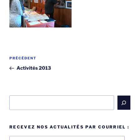
Navigation
Article
PRÉCÉDENT
de
précédent
Activités 2013
l’article
Rechercher
RECEVEZ NOS ACTUALITÉS PAR COURRIEL :
Adresse