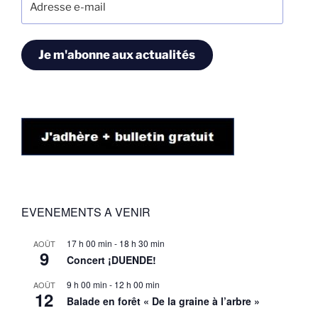
e-
mail
Je m'abonne aux actualités
EVENEMENTS A VENIR
17 h 00 min
-
18 h 30 min
AOÛT
9
Concert ¡DUENDE!
9 h 00 min
-
12 h 00 min
AOÛT
12
Balade en forêt « De la graine à l’arbre »