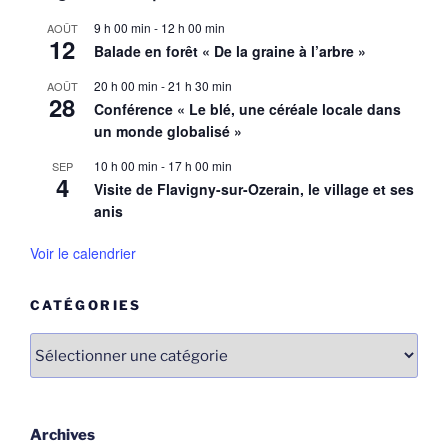
9 h 00 min
-
12 h 00 min
AOÛT
12
Balade en forêt « De la graine à l’arbre »
20 h 00 min
-
21 h 30 min
AOÛT
28
Conférence « Le blé, une céréale locale dans
un monde globalisé »
10 h 00 min
-
17 h 00 min
SEP
4
Visite de Flavigny-sur-Ozerain, le village et ses
anis
Voir le calendrier
CATÉGORIES
Catégories
Archives