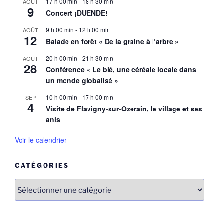
17 h 00 min
-
18 h 30 min
AOÛT
9
Concert ¡DUENDE!
9 h 00 min
-
12 h 00 min
AOÛT
12
Balade en forêt « De la graine à l’arbre »
20 h 00 min
-
21 h 30 min
AOÛT
28
Conférence « Le blé, une céréale locale dans
un monde globalisé »
10 h 00 min
-
17 h 00 min
SEP
4
Visite de Flavigny-sur-Ozerain, le village et ses
anis
Voir le calendrier
CATÉGORIES
Catégories