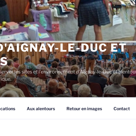
D'AIGNAY-LE-DUC ET
S
server les sites et l'environnement d'Aignay-le-Duc et alentou
rique.
ications
Aux alentours
Retour en images
Contact