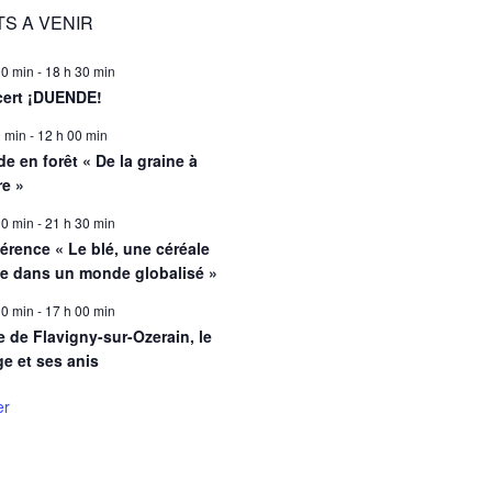
S A VENIR
00 min
-
18 h 30 min
ert ¡DUENDE!
0 min
-
12 h 00 min
e en forêt « De la graine à
re »
00 min
-
21 h 30 min
érence « Le blé, une céréale
le dans un monde globalisé »
00 min
-
17 h 00 min
e de Flavigny-sur-Ozerain, le
ge et ses anis
er