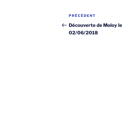
Navigation
Article
PRÉCÉDENT
de
précédent
Découverte de Moloy le
02/06/2018
l’article