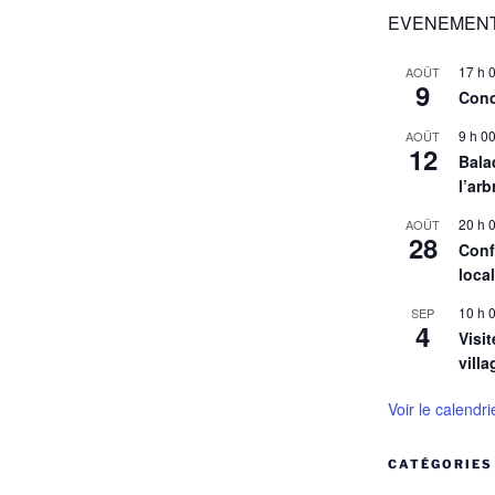
EVENEMENT
17 h 
AOÛT
9
Conc
9 h 0
AOÛT
12
Balad
l’arb
20 h 
AOÛT
28
Conf
loca
10 h 
SEP
4
Visit
villa
Voir le calendri
CATÉGORIES