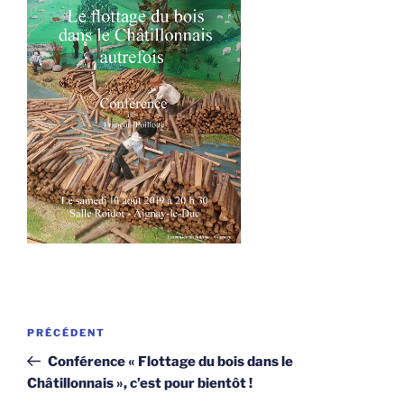
Navigation
Article
PRÉCÉDENT
de
précédent
Conférence « Flottage du bois dans le
l’article
Châtillonnais », c’est pour bientôt !