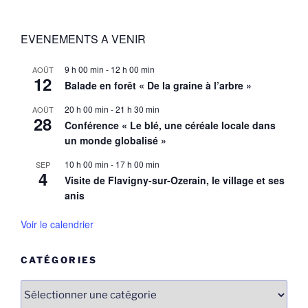
EVENEMENTS A VENIR
9 h 00 min
-
12 h 00 min
AOÛT
12
Balade en forêt « De la graine à l’arbre »
20 h 00 min
-
21 h 30 min
AOÛT
28
Conférence « Le blé, une céréale locale dans
un monde globalisé »
10 h 00 min
-
17 h 00 min
SEP
4
Visite de Flavigny-sur-Ozerain, le village et ses
anis
Voir le calendrier
CATÉGORIES
Catégories