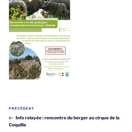
Navigation
Article
PRÉCÉDENT
de
précédent
Info relayée : rencontre du berger au cirque de la
l’article
Coquille