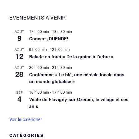
EVENEMENTS A VENIR
17 h 00 min
-
18 h 30 min
AOÛT
9
Concert ¡DUENDE!
9 h 00 min
-
12 h 00 min
AOÛT
12
Balade en forêt « De la graine à l’arbre »
20 h 00 min
-
21 h 30 min
AOÛT
28
Conférence « Le blé, une céréale locale dans
un monde globalisé »
10 h 00 min
-
17 h 00 min
SEP
4
Visite de Flavigny-sur-Ozerain, le village et ses
anis
Voir le calendrier
CATÉGORIES