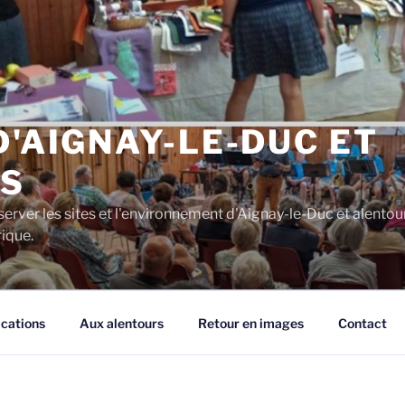
D'AIGNAY-LE-DUC ET
S
server les sites et l'environnement d'Aignay-le-Duc et alentou
rique.
ications
Aux alentours
Retour en images
Contact