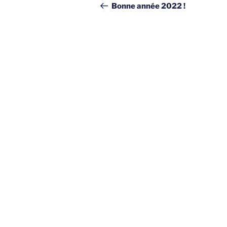
de
précédent
Bonne année 2022 !
l’article