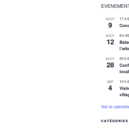
EVENEMENT
17 h 
AOÛT
9
Conc
9 h 0
AOÛT
12
Balad
l’arb
20 h 
AOÛT
28
Conf
loca
10 h 
SEP
4
Visit
villa
Voir le calendri
CATÉGORIES