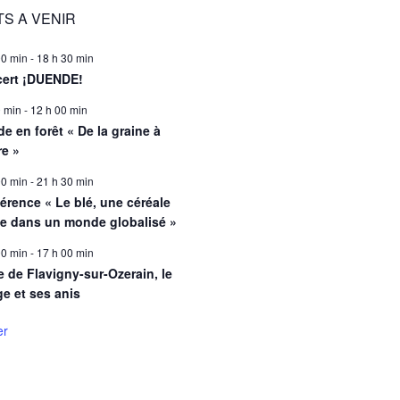
S A VENIR
00 min
-
18 h 30 min
ert ¡DUENDE!
0 min
-
12 h 00 min
e en forêt « De la graine à
re »
00 min
-
21 h 30 min
érence « Le blé, une céréale
le dans un monde globalisé »
00 min
-
17 h 00 min
e de Flavigny-sur-Ozerain, le
ge et ses anis
er