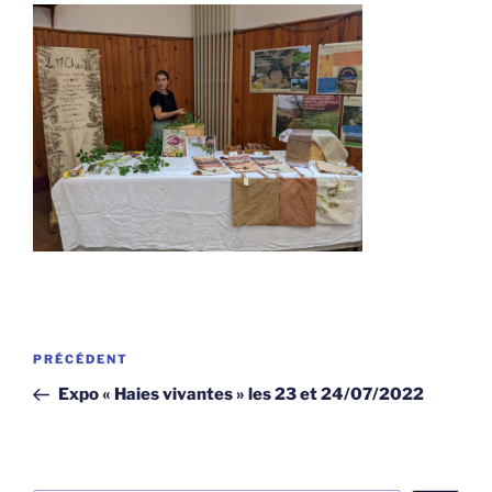
Navigation
Article
PRÉCÉDENT
de
précédent
Expo « Haies vivantes » les 23 et 24/07/2022
l’article