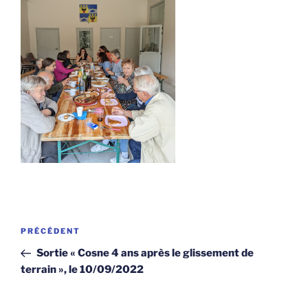
Navigation
Article
PRÉCÉDENT
de
précédent
Sortie « Cosne 4 ans après le glissement de
l’article
terrain », le 10/09/2022