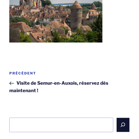
Navigation
Article
PRÉCÉDENT
de
précédent
Visite de Semur-en-Auxois, réservez dès
l’article
maintenant !
Rechercher