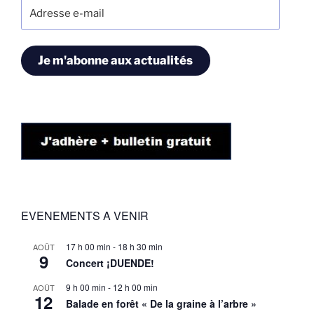
Adresse
e-
mail
Je m'abonne aux actualités
EVENEMENTS A VENIR
17 h 00 min
-
18 h 30 min
AOÛT
9
Concert ¡DUENDE!
9 h 00 min
-
12 h 00 min
AOÛT
12
Balade en forêt « De la graine à l’arbre »