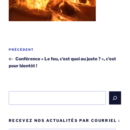
Navigation
Article
PRÉCÉDENT
de
précédent
Conférence « Le feu, c’est quoi au juste ? », c’est
l’article
pour bientôt !
Rechercher
RECEVEZ NOS ACTUALITÉS PAR COURRIEL :