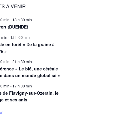
S A VENIR
00 min
-
18 h 30 min
ert ¡DUENDE!
0 min
-
12 h 00 min
e en forêt « De la graine à
re »
00 min
-
21 h 30 min
érence « Le blé, une céréale
le dans un monde globalisé »
00 min
-
17 h 00 min
e de Flavigny-sur-Ozerain, le
ge et ses anis
er