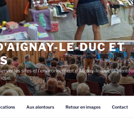
D'AIGNAY-LE-DUC ET
S
server les sites et l'environnement d'Aignay-le-Duc et alentou
rique.
ications
Aux alentours
Retour en images
Contact