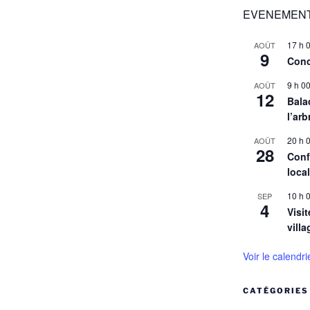
EVENEMENT
17 h 
AOÛT
9
Conc
9 h 0
AOÛT
12
Balad
l’arb
20 h 
AOÛT
28
Conf
loca
10 h 
SEP
4
Visit
villa
Voir le calendri
CATÉGORIES