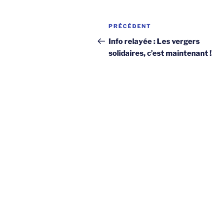
Navigation
Article
PRÉCÉDENT
de
précédent
Info relayée : Les vergers
solidaires, c’est maintenant !
l’article