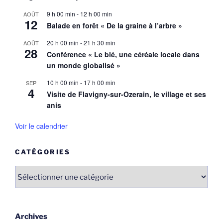
9 h 00 min
-
12 h 00 min
AOÛT
12
Balade en forêt « De la graine à l’arbre »
20 h 00 min
-
21 h 30 min
AOÛT
28
Conférence « Le blé, une céréale locale dans
un monde globalisé »
10 h 00 min
-
17 h 00 min
SEP
4
Visite de Flavigny-sur-Ozerain, le village et ses
anis
Voir le calendrier
CATÉGORIES
Catégories
Archives