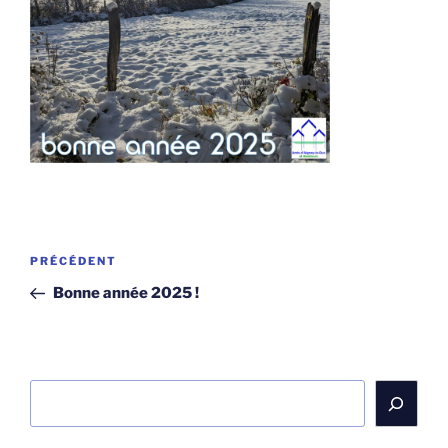
Navigation
Article
PRÉCÉDENT
de
précédent
Bonne année 2025 !
l’article
Rechercher