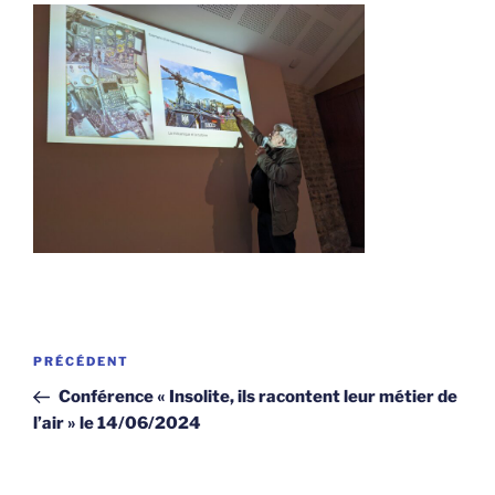
Navigation
Article
PRÉCÉDENT
de
précédent
Conférence « Insolite, ils racontent leur métier de
l’article
l’air » le 14/06/2024