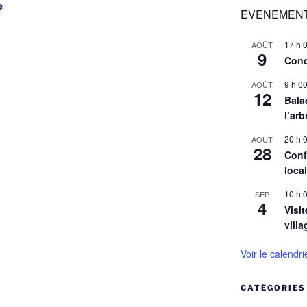
e
EVENEMENT
17 h 
AOÛT
9
Conc
9 h 0
AOÛT
12
Balad
l’arb
20 h 
AOÛT
28
Conf
loca
10 h 
SEP
4
Visit
villa
Voir le calendri
CATÉGORIES