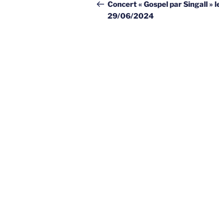
de
précédent
Concert « Gospel par Singall » l
29/06/2024
l’article