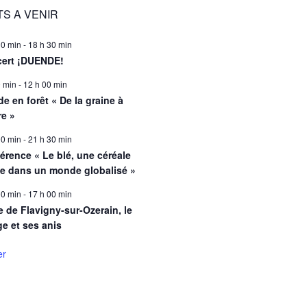
S A VENIR
00 min
-
18 h 30 min
ert ¡DUENDE!
0 min
-
12 h 00 min
e en forêt « De la graine à
re »
00 min
-
21 h 30 min
érence « Le blé, une céréale
le dans un monde globalisé »
00 min
-
17 h 00 min
e de Flavigny-sur-Ozerain, le
ge et ses anis
er