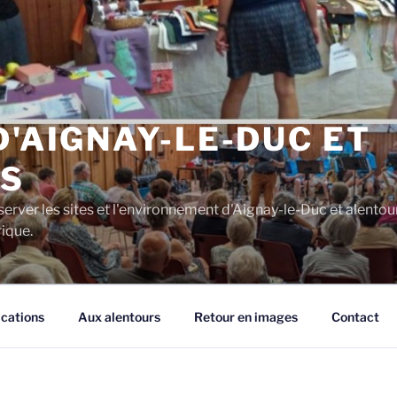
D'AIGNAY-LE-DUC ET
S
server les sites et l'environnement d'Aignay-le-Duc et alentou
rique.
ications
Aux alentours
Retour en images
Contact