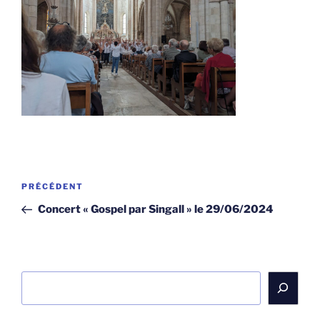
Navigation
Article
PRÉCÉDENT
de
précédent
Concert « Gospel par Singall » le 29/06/2024
l’article
Rechercher