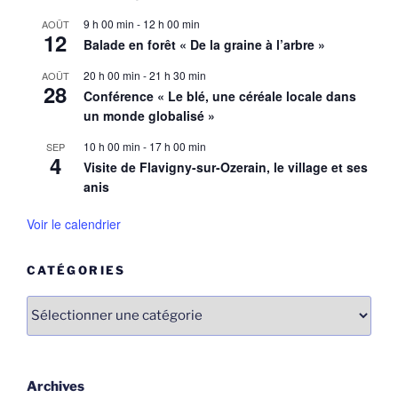
9 h 00 min
-
12 h 00 min
AOÛT
12
Balade en forêt « De la graine à l’arbre »
20 h 00 min
-
21 h 30 min
AOÛT
28
Conférence « Le blé, une céréale locale dans
un monde globalisé »
10 h 00 min
-
17 h 00 min
SEP
4
Visite de Flavigny-sur-Ozerain, le village et ses
anis
Voir le calendrier
CATÉGORIES
Catégories
Archives