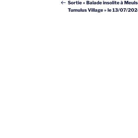
de
précédent
Sortie « Balade insolite à Meul
Tumulus Village » le 13/07/20
l’article