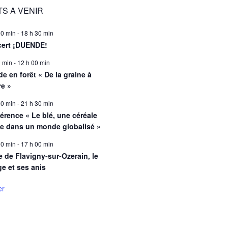
S A VENIR
00 min
-
18 h 30 min
ert ¡DUENDE!
0 min
-
12 h 00 min
e en forêt « De la graine à
re »
00 min
-
21 h 30 min
érence « Le blé, une céréale
le dans un monde globalisé »
00 min
-
17 h 00 min
e de Flavigny-sur-Ozerain, le
ge et ses anis
er