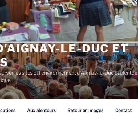
D'AIGNAY-LE-DUC ET
S
server les sites et l'environnement d'Aignay-le-Duc et alentou
rique.
ications
Aux alentours
Retour en images
Contact