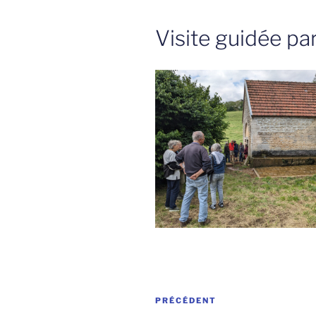
Visite guidée pa
Navigation
Article
PRÉCÉDENT