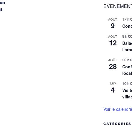
son
EVENEMENT
24
17 h 
AOÛT
9
Conc
9 h 0
AOÛT
12
Balad
l’arb
20 h 
AOÛT
28
Conf
loca
10 h 
SEP
4
Visit
villa
Voir le calendri
CATÉGORIES