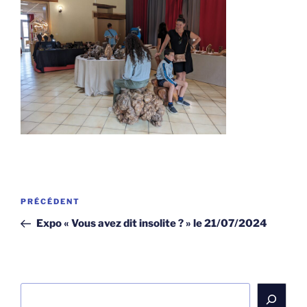
Navigation
Article
PRÉCÉDENT
de
précédent
Expo « Vous avez dit insolite ? » le 21/07/2024
l’article
Rechercher