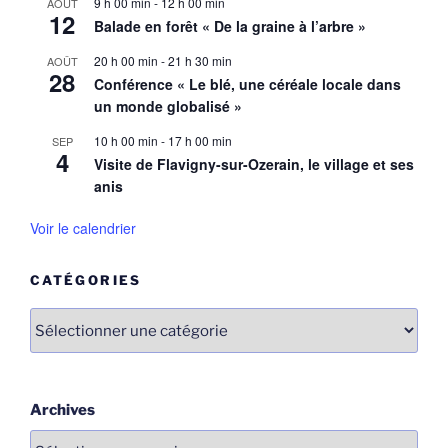
9 h 00 min
-
12 h 00 min
AOÛT
12
Balade en forêt « De la graine à l’arbre »
20 h 00 min
-
21 h 30 min
AOÛT
28
Conférence « Le blé, une céréale locale dans
un monde globalisé »
10 h 00 min
-
17 h 00 min
SEP
4
Visite de Flavigny-sur-Ozerain, le village et ses
anis
Voir le calendrier
CATÉGORIES
Catégories
Archives