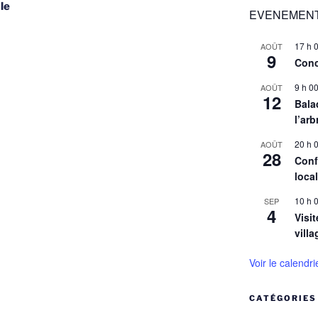
 le
EVENEMENT
17 h 
AOÛT
9
Conc
9 h 0
AOÛT
12
Balad
l’arb
20 h 
AOÛT
28
Conf
loca
10 h 
SEP
4
Visit
villa
Voir le calendri
CATÉGORIES