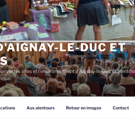
D'AIGNAY-LE-DUC ET
S
server les sites et l'environnement d'Aignay-le-Duc et alentou
rique.
ications
Aux alentours
Retour en images
Contact