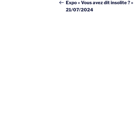
de
précédent
Expo « Vous avez dit insolite ? »
21/07/2024
l’article