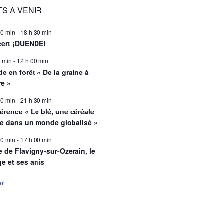
S A VENIR
00 min
-
18 h 30 min
ert ¡DUENDE!
0 min
-
12 h 00 min
e en forêt « De la graine à
re »
00 min
-
21 h 30 min
érence « Le blé, une céréale
le dans un monde globalisé »
00 min
-
17 h 00 min
e de Flavigny-sur-Ozerain, le
ge et ses anis
er