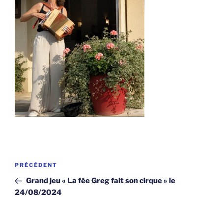
Navigation
Article
PRÉCÉDENT
de
précédent
Grand jeu « La fée Greg fait son cirque » le
l’article
24/08/2024