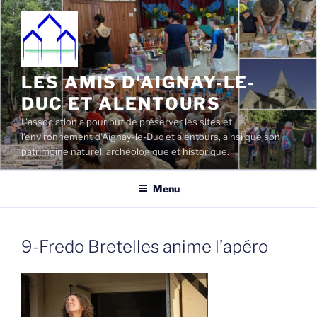
Aller
au
contenu
principal
LES AMIS D'AIGNAY-LE-
DUC ET ALENTOURS
L'association a pour but de préserver les sites et
l'environnement d'Aignay-le-Duc et alentours, ainsi que son
patrimoine naturel, archéologique et historique.
Menu
9-Fredo Bretelles anime l’apéro