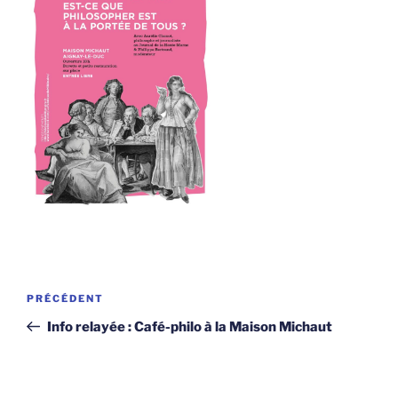
Navigation
Article
PRÉCÉDENT
de
précédent
Info relayée : Café-philo à la Maison Michaut
l’article