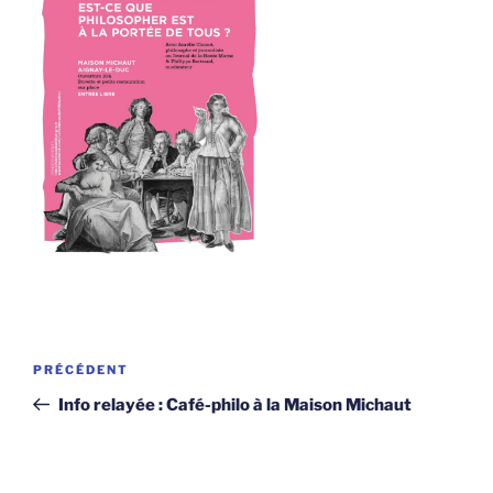
Navigation
Article
PRÉCÉDENT
de
précédent
Info relayée : Café-philo à la Maison Michaut
l’article