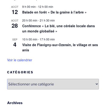
9 h 00 min
-
12 h 00 min
AOÛT
12
Balade en forêt « De la graine à l’arbre »
20 h 00 min
-
21 h 30 min
AOÛT
28
Conférence « Le blé, une céréale locale dans
un monde globalisé »
10 h 00 min
-
17 h 00 min
SEP
4
Visite de Flavigny-sur-Ozerain, le village et ses
anis
Voir le calendrier
CATÉGORIES
Catégories
Archives