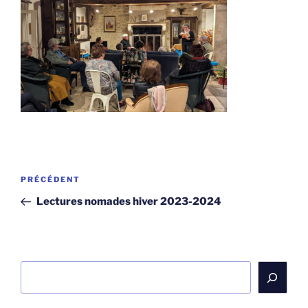
Navigation
Article
PRÉCÉDENT
de
précédent
Lectures nomades hiver 2023-2024
l’article
Rechercher