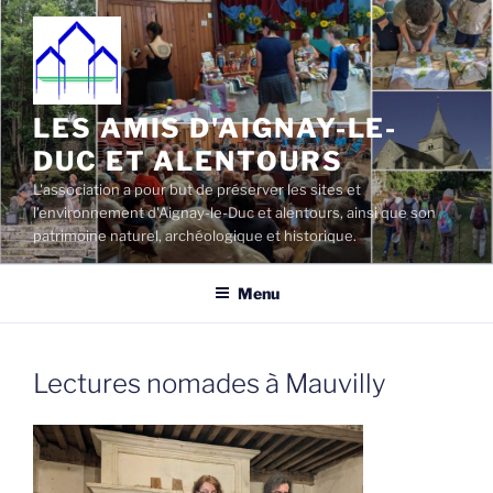
Aller
au
contenu
principal
LES AMIS D'AIGNAY-LE-
DUC ET ALENTOURS
L'association a pour but de préserver les sites et
l'environnement d'Aignay-le-Duc et alentours, ainsi que son
patrimoine naturel, archéologique et historique.
Menu
Lectures nomades à Mauvilly