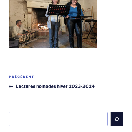
Navigation
Article
PRÉCÉDENT
de
précédent
Lectures nomades hiver 2023-2024
l’article
Rechercher