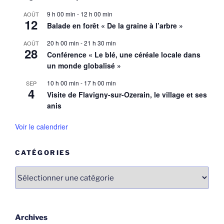
9 h 00 min
-
12 h 00 min
AOÛT
12
Balade en forêt « De la graine à l’arbre »
20 h 00 min
-
21 h 30 min
AOÛT
28
Conférence « Le blé, une céréale locale dans
un monde globalisé »
10 h 00 min
-
17 h 00 min
SEP
4
Visite de Flavigny-sur-Ozerain, le village et ses
anis
Voir le calendrier
CATÉGORIES
Catégories
Archives