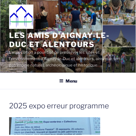
Aller
au
contenu
principal
LES AMIS D'AIGNAY-LE-
DUC ET ALENTOURS
L'association a pour but de préserver les sites et
l'environnement d'Aignay-le-Duc et alentours, ainsi que son
patrimoine naturel, archéologique et historique.
Menu
2025 expo erreur programme