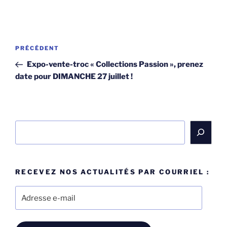
Navigation
Article
PRÉCÉDENT
de
précédent
Expo-vente-troc « Collections Passion », prenez
l’article
date pour DIMANCHE 27 juillet !
Rechercher
RECEVEZ NOS ACTUALITÉS PAR COURRIEL :
Adresse
e-
mail