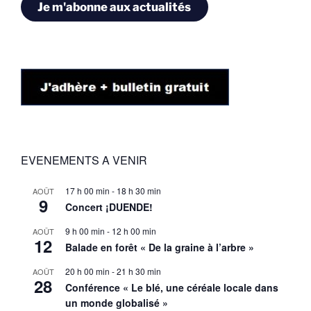
Je m'abonne aux actualités
EVENEMENTS A VENIR
17 h 00 min
-
18 h 30 min
AOÛT
9
Concert ¡DUENDE!
9 h 00 min
-
12 h 00 min
AOÛT
12
Balade en forêt « De la graine à l’arbre »
20 h 00 min
-
21 h 30 min
AOÛT
28
Conférence « Le blé, une céréale locale dans
un monde globalisé »