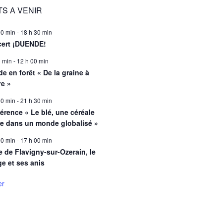
S A VENIR
00 min
-
18 h 30 min
ert ¡DUENDE!
0 min
-
12 h 00 min
e en forêt « De la graine à
re »
00 min
-
21 h 30 min
érence « Le blé, une céréale
le dans un monde globalisé »
00 min
-
17 h 00 min
e de Flavigny-sur-Ozerain, le
ge et ses anis
er