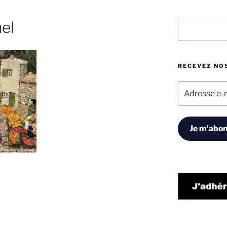
Rechercher
el
RECEVEZ NOS
Adresse
e-
mail
Je m'abon