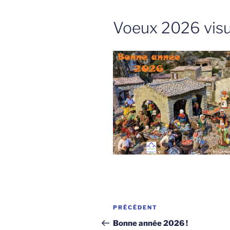
Voeux 2026 visu
Navigation
Article
PRÉCÉDENT
de
précédent
Bonne année 2026 !