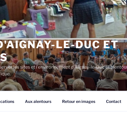
D'AIGNAY-LE-DUC ET
S
server les sites et l'environnement d'Aignay-le-Duc et alentou
rique.
ications
Aux alentours
Retour en images
Contact