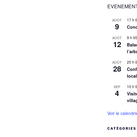
EVENEMENT
17 h 
AOÛT
9
Conc
9 h 0
AOÛT
12
Balad
l’arb
20 h 
AOÛT
28
Conf
loca
10 h 
SEP
4
Visit
villa
Voir le calendri
CATÉGORIES