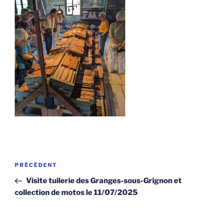
Navigation
Article
PRÉCÉDENT
de
précédent
Visite tuilerie des Granges-sous-Grignon et
l’article
collection de motos le 11/07/2025