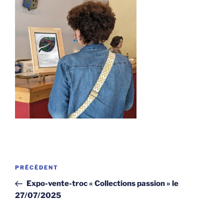
Navigation
Article
PRÉCÉDENT
de
précédent
Expo-vente-troc « Collections passion » le
l’article
27/07/2025