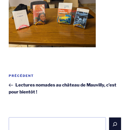
Navigation
Article
PRÉCÉDENT
de
précédent
Lectures nomades au château de Mauvilly, c’est
l’article
pour bientôt !
Rechercher