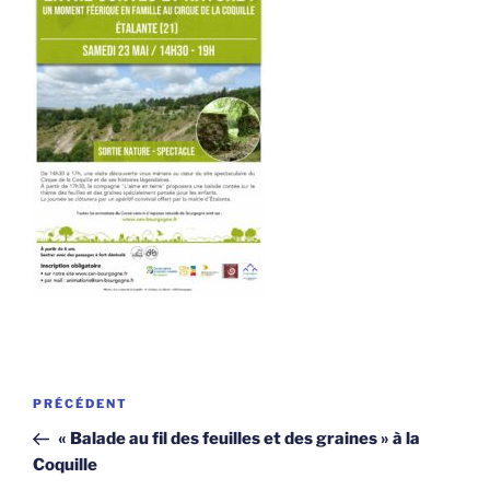
Navigation
Article
PRÉCÉDENT
de
précédent
« Balade au fil des feuilles et des graines » à la
l’article
Coquille