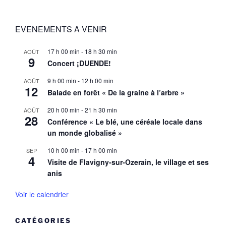
EVENEMENTS A VENIR
17 h 00 min
-
18 h 30 min
AOÛT
9
Concert ¡DUENDE!
9 h 00 min
-
12 h 00 min
AOÛT
12
Balade en forêt « De la graine à l’arbre »
20 h 00 min
-
21 h 30 min
AOÛT
28
Conférence « Le blé, une céréale locale dans
un monde globalisé »
10 h 00 min
-
17 h 00 min
SEP
4
Visite de Flavigny-sur-Ozerain, le village et ses
anis
Voir le calendrier
CATÉGORIES