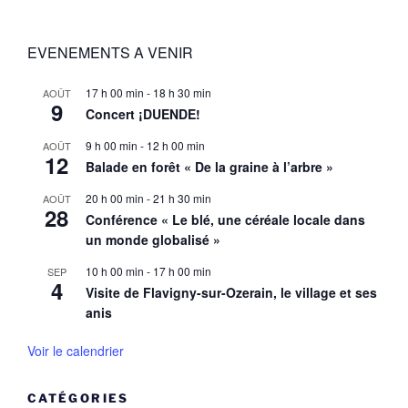
EVENEMENTS A VENIR
17 h 00 min
-
18 h 30 min
AOÛT
9
Concert ¡DUENDE!
9 h 00 min
-
12 h 00 min
AOÛT
12
Balade en forêt « De la graine à l’arbre »
20 h 00 min
-
21 h 30 min
AOÛT
28
Conférence « Le blé, une céréale locale dans
un monde globalisé »
10 h 00 min
-
17 h 00 min
SEP
4
Visite de Flavigny-sur-Ozerain, le village et ses
anis
Voir le calendrier
CATÉGORIES