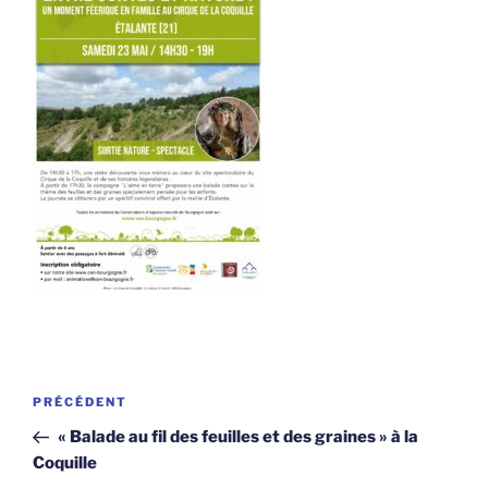
Navigation
Article
PRÉCÉDENT
de
précédent
« Balade au fil des feuilles et des graines » à la
l’article
Coquille