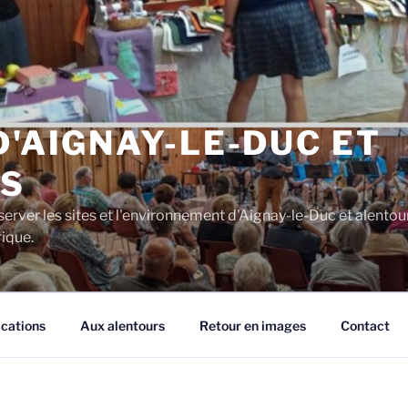
D'AIGNAY-LE-DUC ET
S
server les sites et l'environnement d'Aignay-le-Duc et alentou
rique.
ications
Aux alentours
Retour en images
Contact