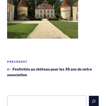
Navigation
Article
PRÉCÉDENT
de
précédent
Festivités au château pour les 35 ans de notre
l’article
association
Rechercher