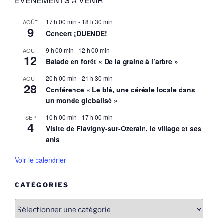
EVENEMENTS A VENIR
17 h 00 min
-
18 h 30 min
AOÛT
9
Concert ¡DUENDE!
9 h 00 min
-
12 h 00 min
AOÛT
12
Balade en forêt « De la graine à l’arbre »
20 h 00 min
-
21 h 30 min
AOÛT
28
Conférence « Le blé, une céréale locale dans
un monde globalisé »
10 h 00 min
-
17 h 00 min
SEP
4
Visite de Flavigny-sur-Ozerain, le village et ses
anis
Voir le calendrier
CATÉGORIES
Catégories