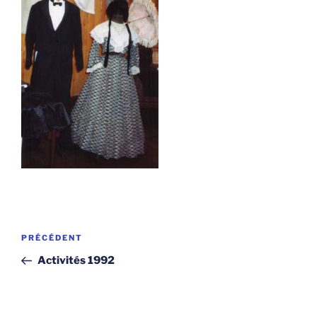
Navigation
Article
PRÉCÉDENT
de
précédent
Activités 1992
l’article