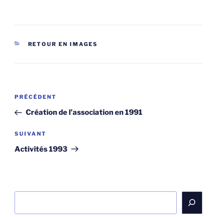
CATÉGORIES
RETOUR EN IMAGES
Navigation
Article
PRÉCÉDENT
de
précédent
Création de l’association en 1991
l’article
Article
SUIVANT
suivant
Activités 1993
Rechercher