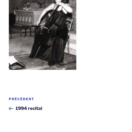
Navigation
Article
PRÉCÉDENT
de
précédent
1994 recital
l’article