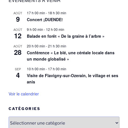
EVENEMENTS A VENIR
17 h 00 min
-
18 h 30 min
AOÛT
9
Concert ¡DUENDE!
9 h 00 min
-
12 h 00 min
AOÛT
12
Balade en forêt « De la graine à l’arbre »
20 h 00 min
-
21 h 30 min
AOÛT
28
Conférence « Le blé, une céréale locale dans
un monde globalisé »
10 h 00 min
-
17 h 00 min
SEP
4
Visite de Flavigny-sur-Ozerain, le village et ses
anis
Voir le calendrier
CATÉGORIES
Catégories