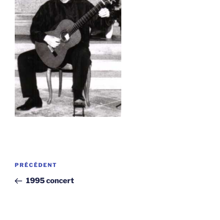
Navigation
Article
PRÉCÉDENT
de
précédent
1995 concert
l’article