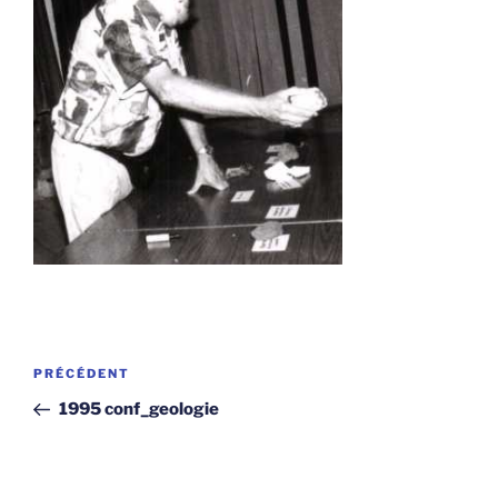
Navigation
Article
PRÉCÉDENT
de
précédent
1995 conf_geologie
l’article