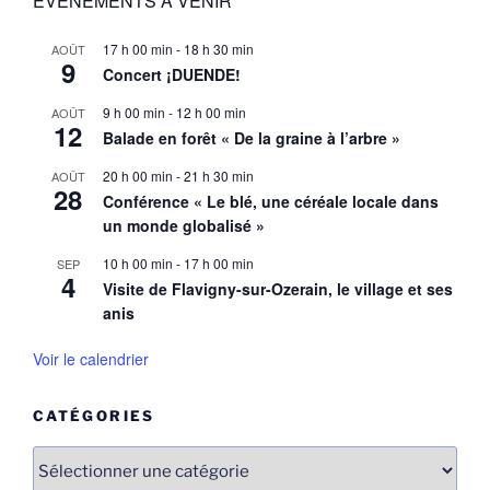
EVENEMENTS A VENIR
17 h 00 min
-
18 h 30 min
AOÛT
9
Concert ¡DUENDE!
9 h 00 min
-
12 h 00 min
AOÛT
12
Balade en forêt « De la graine à l’arbre »
20 h 00 min
-
21 h 30 min
AOÛT
28
Conférence « Le blé, une céréale locale dans
un monde globalisé »
10 h 00 min
-
17 h 00 min
SEP
4
Visite de Flavigny-sur-Ozerain, le village et ses
anis
Voir le calendrier
CATÉGORIES
Catégories