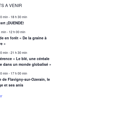
S A VENIR
00 min
-
18 h 30 min
ert ¡DUENDE!
0 min
-
12 h 00 min
e en forêt « De la graine à
re »
00 min
-
21 h 30 min
érence « Le blé, une céréale
le dans un monde globalisé »
00 min
-
17 h 00 min
e de Flavigny-sur-Ozerain, le
ge et ses anis
er