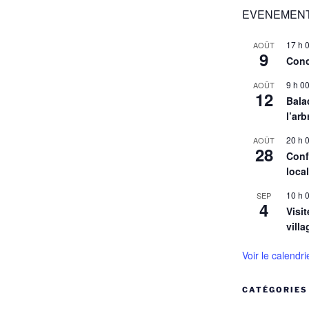
EVENEMENT
17 h 
AOÛT
9
Conc
9 h 0
AOÛT
12
Balad
l’arb
20 h 
AOÛT
28
Conf
loca
10 h 
SEP
4
Visit
villa
Voir le calendri
CATÉGORIES