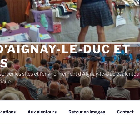
D'AIGNAY-LE-DUC ET
S
server les sites et l'environnement d'Aignay-le-Duc et alentou
rique.
ications
Aux alentours
Retour en images
Contact